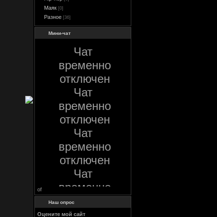
Маяк
[0]
Разное
[36]
Мини-чат
of
Наш опрос
Оцените мой сайт