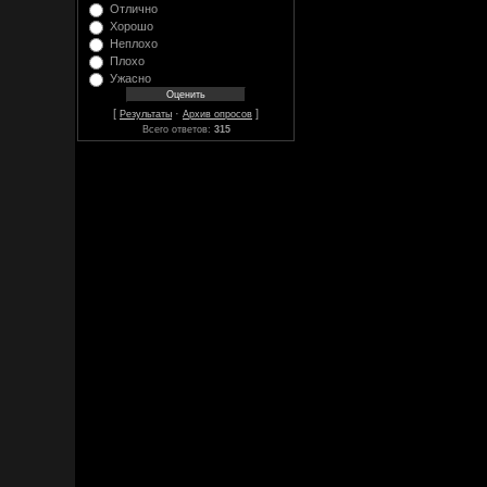
Отлично
Хорошо
Неплохо
Плохо
Ужасно
[
·
]
Результаты
Архив опросов
Всего ответов:
315