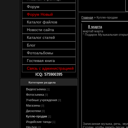
Форум
Форум Новый
Главная
»
Куплю-продам
Каталог файлов
8 марта
Новости сайта
марта8 марта
" Подарок Музыкальная откры
Каталог статей
Блог
Фотоальбомы
Гостевая книга
Связь с администрацией
ICQ: 575900395
Категории раздела
Видеосъемка
[1]
Фотосъемка
[0]
Учебные учреждения
[0]
Магазины
[0]
Дискотеки
[0]
Куплю-продам
[1]
Индийские танцы
[1]
Записанная музыка, речь, зву
Создан, чтобы дарить песни, 
Hip-hop
[0]