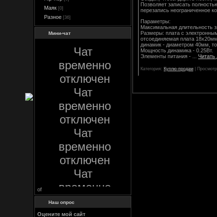
Позволяет записать полность
Маяк
[0]
перезапись неограниченное ко
Разное
[36]
Параметры:
Максимальная длительность зву
Размеры: плата с электронны
Мини-чат
отсоединяемая плата 18х20мм
динамик - диаметром 40мм, то
Мощность динамика - 0.25Вт.
Элементы питания -
...
Читать
Категория:
Куплю-продам
| Просмотр
of
Наш опрос
Оцените мой сайт