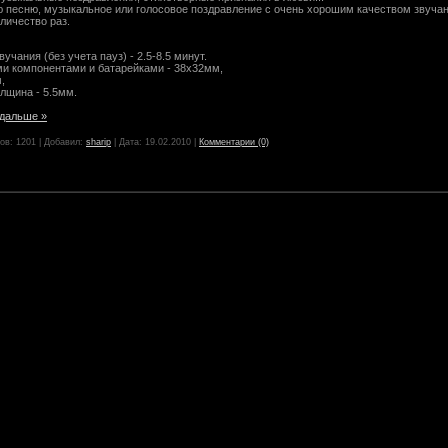
ю песню, музыкальное или голосовое поздравление с очень хорошим качеством звучан
личество раз.
чания (без учета пауз) - 2.5-8.5 минут.
ми компонентами и батарейками - 38х32мм,
,
лщина - 5.5мм.
 дальше »
ов: 1201 | Добавил:
sharip
| Дата:
19.02.2010
|
Комментарии (0)