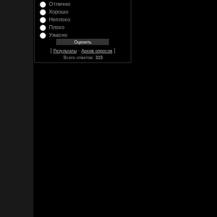
Отлично
Хорошо
Неплохо
Плохо
Ужасно
[
·
]
Результаты
Архив опросов
Всего ответов:
315