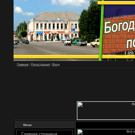
Главная
|
Регистрация
|
Вход
Меню
Главная страница