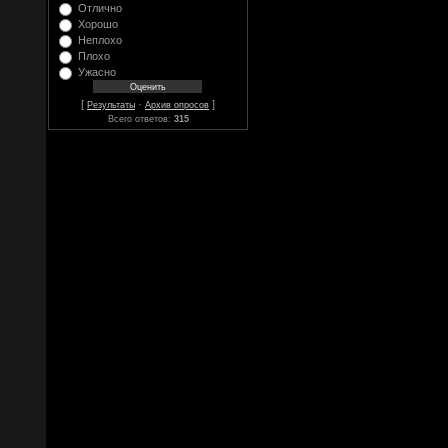
Отлично
Хорошо
Неплохо
Плохо
Ужасно
[
·
]
Результаты
Архив опросов
Всего ответов:
315